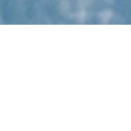
C
2
0
1
4
г
о
д
а
к
о
м
п
а
н
и
я
L
o
r
i
o
t